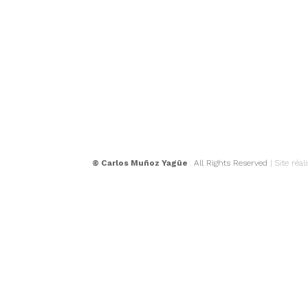
© Carlos Muñoz Yagüe
.
All Rights Reserved
| Site réal