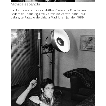
Movida española
La duchesse et le duc d’Alba, Cayetana Fitz-James
Stuart et Jesus Aguirre y Ortis de Zarate dans leur
palais, le Palacio de Liria, à Madrid en janvier 1989.